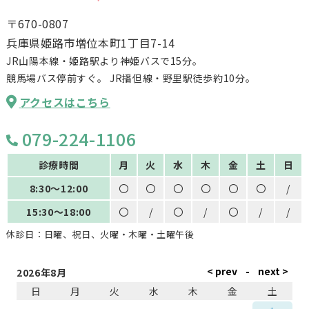
〒670-0807
兵庫県姫路市増位本町1丁目7-14
JR山陽本線・姫路駅より神姫バスで15分。
競馬場バス停前すぐ。
JR播但線・野里駅徒歩約10分。
アクセスはこちら
079-224-1106
診療時間
月
火
水
木
金
土
日
8:30～12:00
〇
〇
〇
〇
〇
〇
/
15:30～18:00
〇
/
〇
/
〇
/
/
休診日：日曜、祝日、火曜・木曜・土曜午後
2026年8月
日
月
火
水
木
金
土