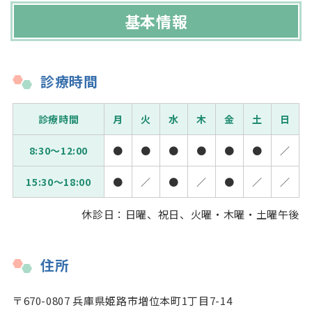
基本情報
診療時間
診療時間
月
火
水
木
金
土
日
8:30～12:00
●
●
●
●
●
●
／
15:30～18:00
●
／
●
／
●
／
／
休診日：日曜、祝日、火曜・木曜・土曜午後
住所
〒670-0807 兵庫県姫路市増位本町1丁目7-14